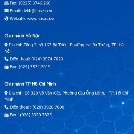
Fax: (0225) 3746.266
Email: dvkh@haseco.vn
Website: www.haseco.vn
Chi nhánh Hà Nội
Địa chỉ: Tầng 2, số 163 Bà Triệu, Phường Hai Bà Trưng, TP. Hà
Nội
Điện thoại: (024) 3574.7020
Fax: (024) 3574.7019
Chi nhánh TP Hồ Chí Minh
Địa chỉ : Số 328 Võ Văn Kiệt, Phường Cầu Ông Lãnh, TP. Hồ Chí
Minh
Điện thoại : (028) 3920.7800
Fax : (028) 3920.7825