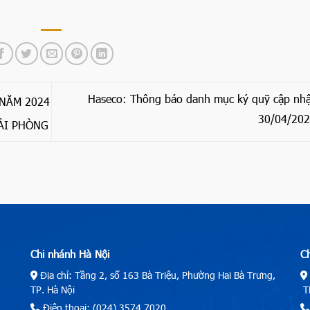
Haseco: Thông báo danh mục ký quỹ cập nhậ
 NĂM 2024
30/04/20
ẢI PHÒNG
Chi nhánh Hà Nội
C
Địa chỉ: Tầng 2, số 163 Bà Triệu, Phường Hai Bà Trưng,
TP. Hà Nội
TP
Điện thoại: (024) 3574.7020