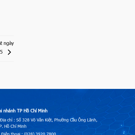
t ngày
25
hi nhánh TP Hồ Chí Minh
Địa chỉ : Số 328 Võ Văn Kiệt, Phường Cầu Ông Lãnh,
. Hồ Chí Minh
Điện thoại : (028) 3920.7800