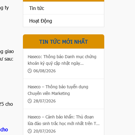
g ty
Tin tức
Hoạt Động
TIN TỨC MỚI NHẤT
ng giao
Haseco: Thông báo Danh mục chứng
ư sau:
khoán ký quỹ cập nhật ngày
.
06/08/2026
06/08/2026
Haseco – Thông báo tuyển dụng
Chuyên viên Marketing
28/07/2026
25 cho
Haseco – Cảnh báo khẩn: Thủ đoạn
lừa đảo sinh trắc học mới nhất trên Thị
 cho
trường chứng khoán
20/07/2026