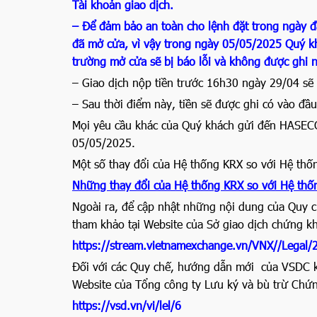
Tài khoản giao dịch.
– Để đảm bảo an toàn cho lệnh đặt trong ngày đầ
đã mở cửa, vì vậy trong ngày 05/05/2025 Quý khá
trường mở cửa sẽ bị báo lỗi và không được ghi 
– Giao dịch nộp tiền trước 16h30 ngày 29/04 sẽ
– Sau thời điểm này, tiền sẽ được ghi có vào đ
Mọi yêu cầu khác của Quý khách gửi đến HASECO
05/05/2025.
Một số thay đổi của Hệ thống KRX so với Hệ thốn
Những thay đổi của Hệ thống KRX so với Hệ thốn
Ngoài ra, để cập nhật những nội dung của Quy c
tham khảo tại Website của Sở giao dịch chứng k
https://stream.vietnamexchange.vn/VNX//Leg
Đối với các Quy chế, hướng dẫn mới của VSDC k
Website của Tổng công ty Lưu ký và bù trừ Chứ
https://vsd.vn/vi/lel/6