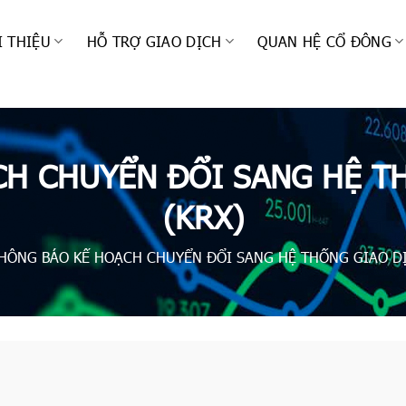
I THIỆU
HỖ TRỢ GIAO DỊCH
QUAN HỆ CỔ ĐÔNG
H CHUYỂN ĐỔI SANG HỆ T
(KRX)
HÔNG BÁO KẾ HOẠCH CHUYỂN ĐỔI SANG HỆ THỐNG GIAO DỊ