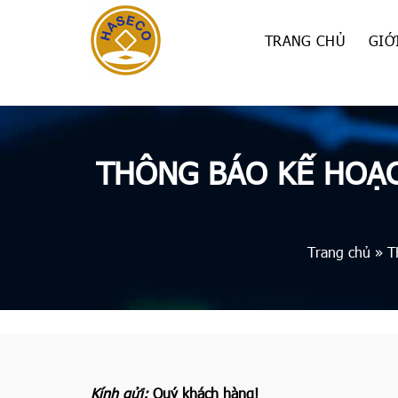
Skip
to
TRANG CHỦ
GIỚ
content
THÔNG BÁO KẾ HOẠC
Trang chủ
»
T
Kính gửi:
Quý khách hàng!