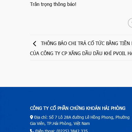
Trân trọng thông báo!
THÔNG BÁO CHI TRẢ CỔ TỨC BẰNG TIỀN
CỦA CÔNG TY CP XĂNG DẦU DẦU KHÍ PVOIL H
CÔNG TY CỔ PHẦN CHỨNG KHOÁN HẢI PHÒNG
Địa chỉ: Số 7 Lô 28A đường Lê Hồng Phong, Phường
Gia Viên, TP.Hải Phòng, Việt Nam
Điện thoại: (0225) 3842.335