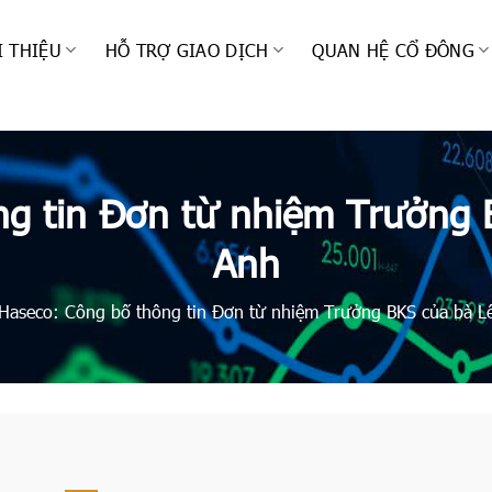
I THIỆU
HỖ TRỢ GIAO DỊCH
QUAN HỆ CỔ ĐÔNG
g tin Đơn từ nhiệm Trưởng 
Anh
Haseco: Công bố thông tin Đơn từ nhiệm Trưởng BKS của bà L