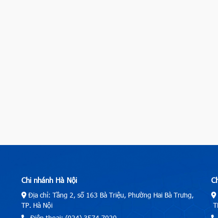
Chi nhánh Hà Nội
C
Địa chỉ: Tầng 2, số 163 Bà Triệu, Phường Hai Bà Trưng,
TP. Hà Nội
TP
Điện thoại: (024) 3574.7020