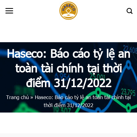
Skip
to
content
Haseco: Báo cáo tỷ lệ an
toàn tài chính tại thời
điểm 31/12/2022
Trang chủ
»
Haseco: Báo cáo tỷ lệ an toàn tài chính tại
thời điểm 31/12/2022