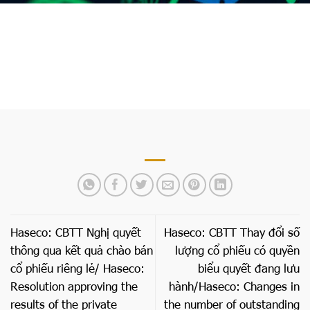
Trang chủ
»
Haseco: CBTT Báo cáo kết quả đợt chào
bán cổ phiếu riêng lẻ/ Haseco: Report on the results of
the private placement of shares
Haseco: CBTT Nghị quyết
Haseco: CBTT Thay đổi số
thông qua kết quả chào bán
lượng cổ phiếu có quyền
cổ phiếu riêng lẻ/ Haseco:
biểu quyết đang lưu
Resolution approving the
hành/Haseco: Changes in
results of the private
the number of outstanding