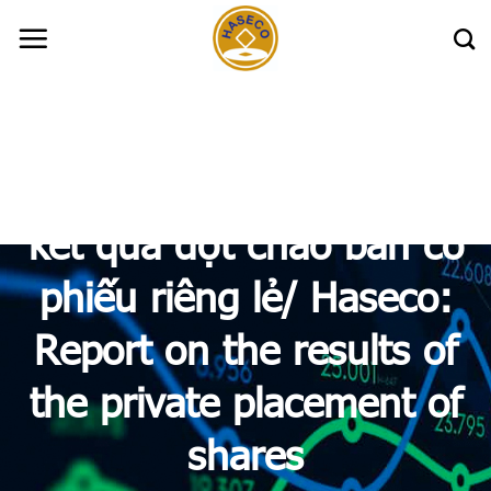
Skip
to
content
Haseco: CBTT Báo cáo
kết quả đợt chào bán cổ
phiếu riêng lẻ/ Haseco:
Report on the results of
the private placement of
shares