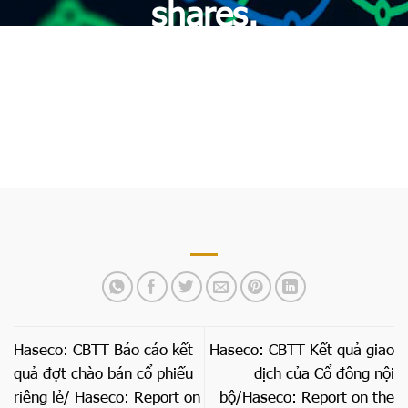
shares.
Trang chủ
»
Haseco: CBTT Thay đổi số lượng cổ phiếu
có quyền biểu quyết đang lưu hành/Haseco: Changes in
the number of outstanding voting shares.
Haseco: CBTT Báo cáo kết
Haseco: CBTT Kết quả giao
quả đợt chào bán cổ phiếu
dịch của Cổ đông nội
riêng lẻ/ Haseco: Report on
bộ/Haseco: Report on the