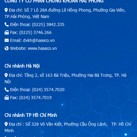
CÔNG TY CỔ PHẦN CHỨNG KHOÁN HẢI PHÒNG
Địa chỉ: Số 7 Lô 28A đường Lê Hồng Phong, Phường Gia Viên,
TP.Hải Phòng, Việt Nam
Điện thoại: (0225) 3842.335
Fax: (0225) 3746.266
Email: dvkh@haseco.vn
Website: www.haseco.vn
Chi nhánh Hà Nội
Địa chỉ: Tầng 2, số 163 Bà Triệu, Phường Hai Bà Trưng, TP. Hà
Nội
Điện thoại: (024) 3574.7020
Fax: (024) 3574.7019
Chi nhánh TP Hồ Chí Minh
Địa chỉ : Số 328 Võ Văn Kiệt, Phường Cầu Ông Lãnh, TP. Hồ Chí
Minh