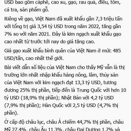
USD bao gồm càphê, cao su, gạo, rau quả, điều, tôm,
cá tra, sản phẩm gỗ.
Riêng về gạo, Việt Nam đã xuất khẩu gần 7,3 triệu tấn
với tổng trị giá 3,54 tỷ USD trong năm 2022, tăng gần
7% so với năm 2021. Đây là kim ngạch xuất khẩu gạo
cao nhất từ trước tới nay do giá tăng cao.
Giá gạo xuất khẩu bình quân của Việt Nam ở mức 485
USD/tấn, cao nhất thế giới.
Bài viết dẫn số liệu của Việt Nam cho thấy Mỹ vẫn là thị
trường lớn nhất nhập khẩu hàng nông, lâm, thủy sản
của Việt Nam với kim ngạch đạt 13,3 tỷ USD, tương
đương 25% thị phần, tiếp đến là Trung Quốc với hơn 10
tỷ USD (18,9% thị phần); Nhật Bản với 4,2 tỷ USD
(7,9% thị phần); Hàn Quốc với 2,5 tỷ USD (4,7% thị
phần).
Ở cấp độ châu lục, châu Á chiếm 44,7% thị phần, châu
Mỹ 27,4%, châu Âu 11,3%, châu Đại Dương 1,7% và