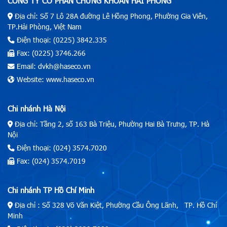
CÔNG TY CỔ PHẦN CHỨNG KHOÁN HẢI PHÒNG
Địa chỉ: Số 7 Lô 28A đường Lê Hồng Phong, Phường Gia Viên,
TP.Hải Phòng, Việt Nam
Điện thoại: (0225) 3842.335
Fax: (0225) 3746.266
Email: dvkh@haseco.vn
Website: www.haseco.vn
Chi nhánh Hà Nội
Địa chỉ: Tầng 2, số 163 Bà Triệu, Phường Hai Bà Trưng, TP. Hà
Nội
Điện thoại: (024) 3574.7020
Fax: (024) 3574.7019
Chi nhánh TP Hồ Chí Minh
Địa chỉ : Số 328 Võ Văn Kiệt, Phường Cầu Ông Lãnh, TP. Hồ Chí
Minh