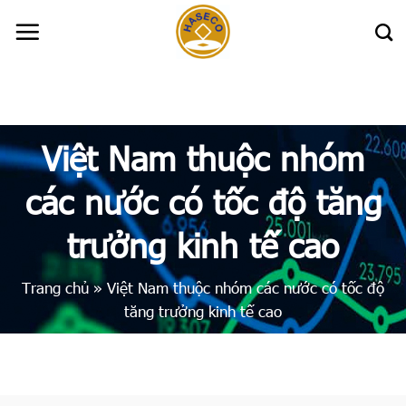
Skip
to
content
Việt Nam thuộc nhóm
các nước có tốc độ tăng
trưởng kinh tế cao
Trang chủ
»
Việt Nam thuộc nhóm các nước có tốc độ
tăng trưởng kinh tế cao