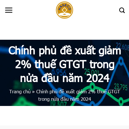
Skip
to
content
Chính phủ đề xuất giảm
2% thuế GTGT trong
nửa đầu năm 2024
Trang chủ
»
Chính phủ đề xuất giảm 2% thuế GTGT
trong nửa đầu năm 2024