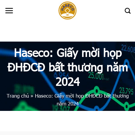
Skip
to
content
Haseco: Giấy mời họp
ĐHĐCĐ bất thương năm
2024
Trang chủ
»
Haseco: Giấy mời họp ĐHĐCĐ bất thương
năm 2024