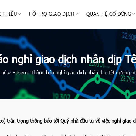
I THIỆU
HỖ TRỢ GIAO DỊCH
QUAN HỆ CỔ ĐÔNG
o nghỉ giao dịch nhân dịp Tế
chủ
»
Haseco: Thông báo nghỉ giao dịch nhân dịp Tết dương lị
 trân trọng thông báo tới Quý nhà đầu tư về việc nghỉ giao d