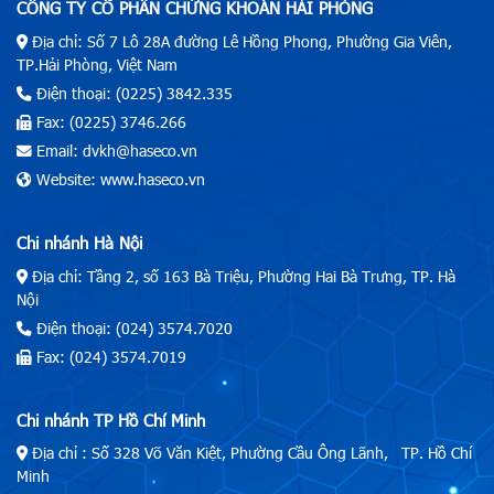
CÔNG TY CỔ PHẦN CHỨNG KHOÁN HẢI PHÒNG
Địa chỉ: Số 7 Lô 28A đường Lê Hồng Phong, Phường Gia Viên,
TP.Hải Phòng, Việt Nam
Điện thoại: (0225) 3842.335
Fax: (0225) 3746.266
Email: dvkh@haseco.vn
Website: www.haseco.vn
Chi nhánh Hà Nội
Địa chỉ: Tầng 2, số 163 Bà Triệu, Phường Hai Bà Trưng, TP. Hà
Nội
Điện thoại: (024) 3574.7020
Fax: (024) 3574.7019
Chi nhánh TP Hồ Chí Minh
Địa chỉ : Số 328 Võ Văn Kiệt, Phường Cầu Ông Lãnh, TP. Hồ Chí
Minh