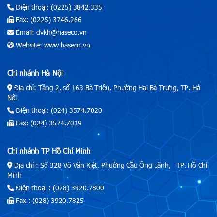
Điện thoại: (0225) 3842.335
Fax: (0225) 3746.266
Email: dvkh@haseco.vn
Website: www.haseco.vn
Chi nhánh Hà Nội
Địa chỉ: Tầng 2, số 163 Bà Triệu, Phường Hai Bà Trưng, TP. Hà
Nội
Điện thoại: (024) 3574.7020
Fax: (024) 3574.7019
Chi nhánh TP Hồ Chí Minh
Địa chỉ : Số 328 Võ Văn Kiệt, Phường Cầu Ông Lãnh, TP. Hồ Chí
Minh
Điện thoại : (028) 3920.7800
Fax : (028) 3920.7825