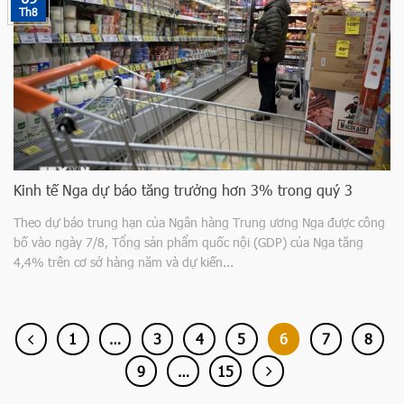
Th8
Kinh tế Nga dự báo tăng trưởng hơn 3% trong quý 3
Theo dự báo trung hạn của Ngân hàng Trung ương Nga được công
bố vào ngày 7/8, Tổng sản phẩm quốc nội (GDP) của Nga tăng
4,4% trên cơ sở hàng năm và dự kiến...
1
…
3
4
5
6
7
8
9
…
15