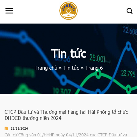
Skip
to
content
Tin tức
Trang chủ
»
Tin tức
»
Trang 6
CTCP Đầu tư và Thương mại hàng hải Hải Phòng tổ chức
ĐHĐCĐ thường niên 2024
12/11/2024
Căn cứ Công văn 01/HHHP ngày 04/11/2024 của CTCP Đầu tư và