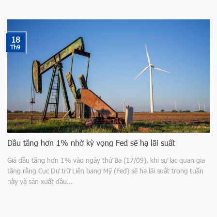
18
Th9
Dầu tăng hơn 1% nhờ kỳ vọng Fed sẽ hạ lãi suất
Giá dầu tăng hơn 1% vào ngày thứ Ba (17/09), khi sự lạc quan gia
tăng rằng Cục Dự trữ Liên bang Mỹ (Fed) sẽ hạ lãi suất trong tuần
này và sản xuất dầu...