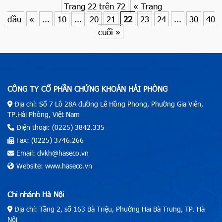
Trang 22 trên 72
« Trang
đầu
«
...
10
...
20
21
22
23
24
...
30
40
cuối »
CÔNG TY CỔ PHẦN CHỨNG KHOÁN HẢI PHÒNG
Địa chỉ: Số 7 Lô 28A đường Lê Hồng Phong, Phường Gia Viên,
TP.Hải Phòng, Việt Nam
Điện thoại: (0225) 3842.335
Fax: (0225) 3746.266
Email: dvkh@haseco.vn
Website: www.haseco.vn
Chi nhánh Hà Nội
Địa chỉ: Tầng 2, số 163 Bà Triệu, Phường Hai Bà Trưng, TP. Hà
Nội